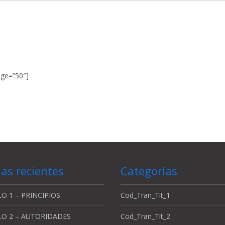
age=”50″]
as recientes
Categorías
O 1 – PRINCIPIOS
Cod_Tran_Tit_1
LO 2 – AUTORIDADES
Cod_Tran_Tit_2