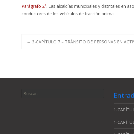
Parágrafo 2°
. Las alcaldías municipales y distritales en a
conductores de los vehículos de tracción animal.
Navegación
←
3-CAPÍTULO 7 – TRÁNSITO DE PERSONAS EN ACTI
de
entradas
Buscar
Entrad
por:
1-CAPÍTUL
1-CAPÍTU