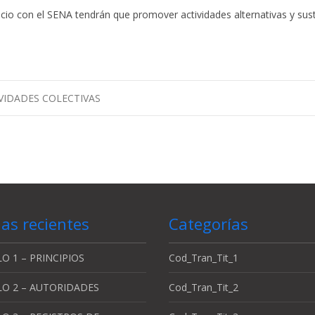
socio con el SENA tendrán que promover actividades alternativas y sust
VIDADES COLECTIVAS
as recientes
Categorías
O 1 – PRINCIPIOS
Cod_Tran_Tit_1
LO 2 – AUTORIDADES
Cod_Tran_Tit_2