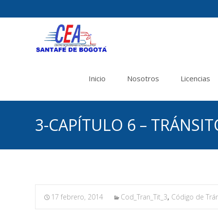
Saltar
al
Inicio
Nosotros
Licencias
contenido
3-CAPÍTULO 6 – TRÁNSI
17 febrero, 2014
Cod_Tran_Tit_3
,
Código de Trán